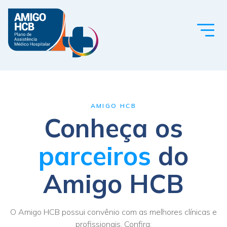
Toggl
navig
AMIGO HCB
Conheça os
parceiros
do
Amigo HCB
O Amigo HCB possui convênio com as melhores clínicas e
profissionais. Confira: