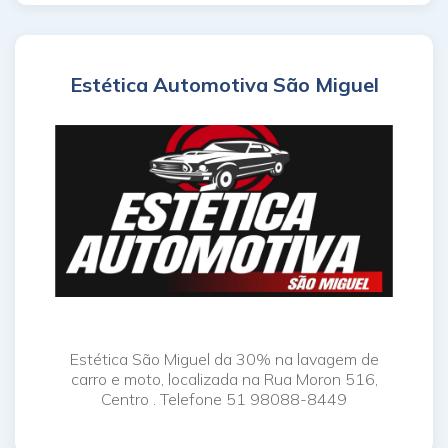
Estética Automotiva São Miguel
Estética São Miguel da 30% na lavagem de
carro e moto, localizada na Rua Moron 516,
Centro . Telefone 51 98088-8449