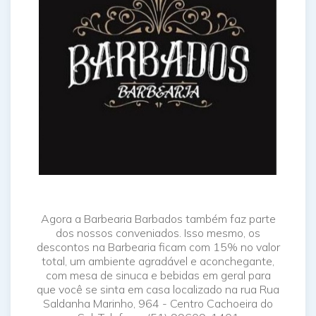
Agora a Barbearia Barbados também faz parte
dos nossos conveniados. Isso mesmo, os
descontos na Barbearia ficam com 15% no valor
total, um ambiente agradável e aconchegante,
com mesa de sinuca e bebidas em geral para
que você se sinta em casa localizado na rua Rua
Saldanha Marinho, 964 - Centro Cachoeira do