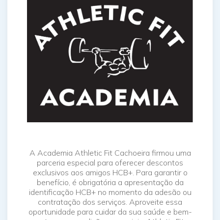
A Academia Athletic Fit Cachoeira firmou uma
parceria especial para oferecer descontos
exclusivos aos amigos HCB+. Para garantir o
benefício, é obrigatória a apresentação da
identificação HCB+ no momento da adesão ou
contratação dos serviços. Aproveite essa
oportunidade para cuidar da sua saúde e bem-